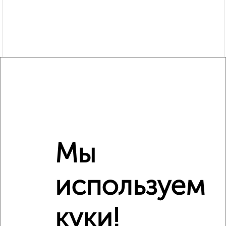
Мы
используем
Рядом, с меньшей ценой
куки!
Недалеко от Радио 42А с ценой ниже