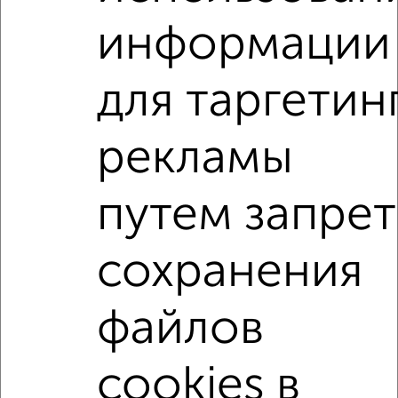
информации
2
/2
2-к квартира, вторичка, 45м², 5/5 этаж
₽
₽
для таргетин
3 950 000
88 600
за м²
мкр. Центральный, Островского 29А
Агентство, 04.08.2026
рекламы
2-к квартиры
путем запрет
Поиск по схожим параметрам:
микрорайон Центральный
на улице Радио
сохранения
на первом этаже
не последний этаж
в малоэтажном доме
с балконом
файлов
с центральным отоплением
Вторичное жилье
cookies в
в кирпичном доме
с раздельным санузлом