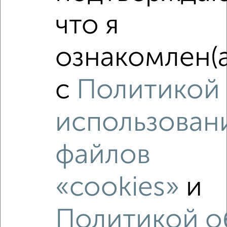
2-к квартира, вторичка, 45м², 5/5 этаж
что я
₽
₽
3 950 000
88 600
за м²
мкр. Центральный, Островского 29А
Агентство, 10.08.2026
ознакомлен(а
с
Политикой
‹
›
использован
2
/2
файлов
2-к квартира, вторичка, 41м², 1/5 этаж
₽
₽
4 050 000
100 000
за м²
Тевосяна 42а
«cookies»
и
Агентство, 09.08.2026
Политикой о