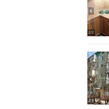
‹
2
/2
‹
2
/2