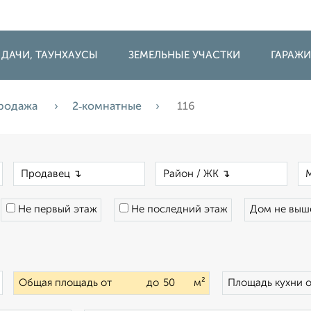
 ДАЧИ, ТАУНХАУСЫ
ЗЕМЕЛЬНЫЕ УЧАСТКИ
ГАРАЖ
родажа
2‑комнатные
116
×
×
×
Не первый этаж
Не последний этаж
Дом не вы
×
Общая площадь от
до
м²
Площадь кухни 