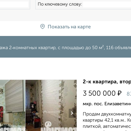
По ключевому слову:
Показать на карте
жа 2‑комнатных квартир, c площадью до 50 м², 116 объяв
2-к квартира, втор
₽
3 500 000
8
мкр. пос. Елизаветин
›
Продам двухкомнатну
квартиры 42,1 кв.м..
плиткой, автоматичес