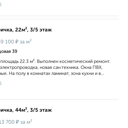
6
ичка, 22м², 3/5 этаж
₽
9 100
за м²
довая 39
площадь 22.3 м². Выполнен косметический ремонт.
лектропроводка, новая сан.техника. Окна ПВХ,
. На полу в комнатах ламинат, зона кухни и в...
6
ичка, 44м², 3/5 этаж
₽
13 700
за м²