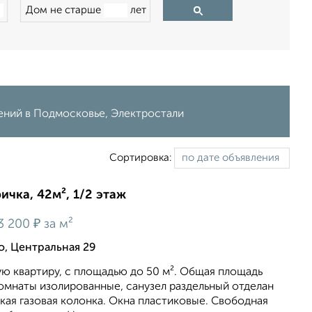
Дом не старше
лет
лений в Подмосковье, Электростали
Сортировка:
ичка, 42м², 1/2 этаж
₽
3 200
за м²
о, Центральная 29
ю квартиру, c площадью до 50 м². Общая площадь
 Комнаты изолированные, санузел раздельный отделан
кая газовая колонка. Окна пластиковые. Свободная