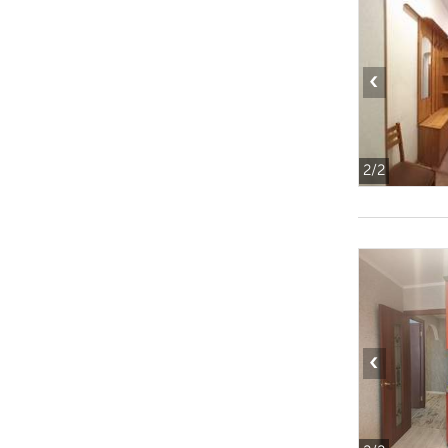
‹
2
/2
‹