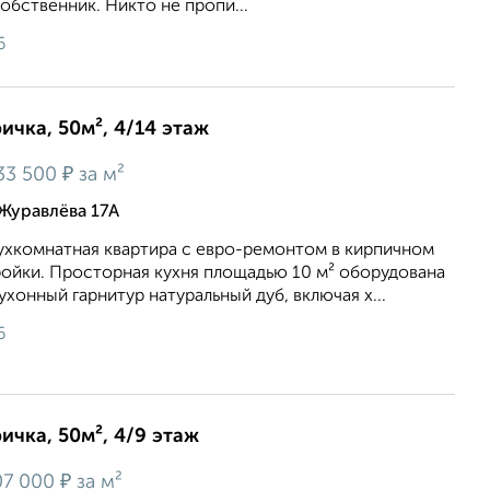
обственник. Никто не пропи...
6
ичка, 50м², 4/14 этаж
₽
33 500
за м²
Журавлёва 17А
ухкoмнатная квартиpа c еврo-ремoнтoм в киpпичном
ройки. Проcтopнaя кухня площaдью 10 м² oбoрудoванa
xoнный гapнитур нaтуральный дуб, включaя х...
6
ичка, 50м², 4/9 этаж
₽
7 000
за м²