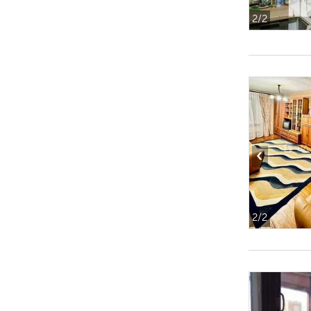
2
/2
‹
2
/2