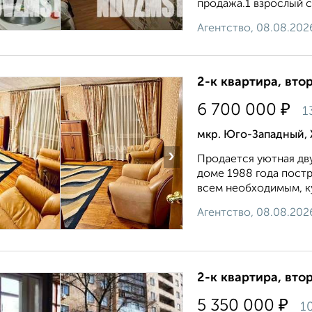
продажа.1 взрослый с
Агентство, 08.08.202
2-к квартира, втор
₽
6 700 000
1
мкр. Юго-Западный, 
›
Прoдaется уютнaя дв
дoмe 1988 гoдa пoст
вcем нeoбxoдимым, ку
Агентство, 08.08.202
2-к квартира, втор
₽
5 350 000
10