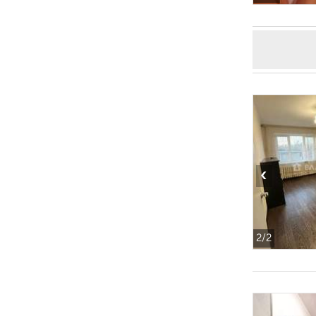
‹
2
/2