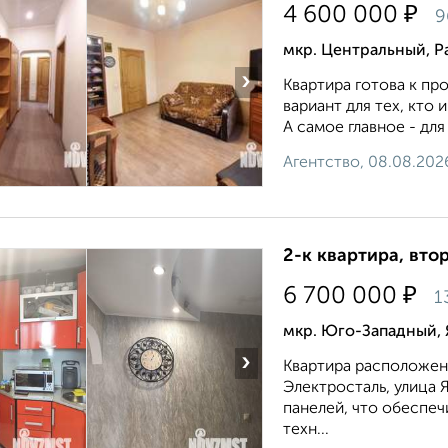
₽
4 600 000
9
мкр. Центральный, Р
›
Квартира готова к пр
вариант для тех, кто
А самое главное - для 
Агентство, 08.08.202
2-к квартира, втор
₽
6 700 000
1
мкр. Юго-Западный, 
›
Квартира расположена
Электросталь, улица Я
панелей, что обеспеч
техн...