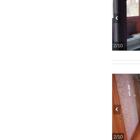
‹
2
/10
‹
2
/10