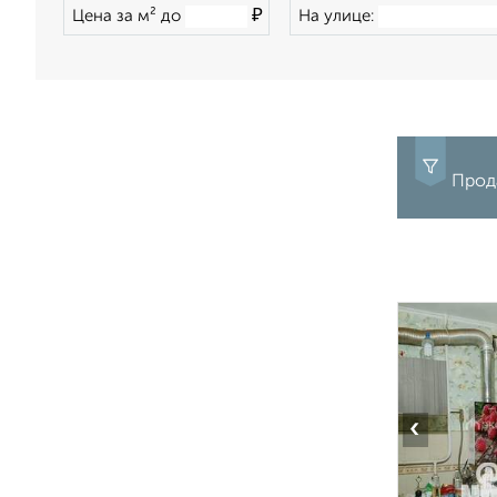
₽
Цена за м² до
На улице:
Прода
‹