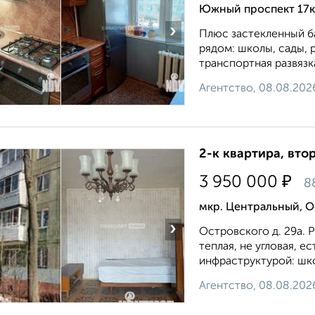
Южный проспект 17к
›
Плюс застекленный ба
рядом: школы, сады, 
транспортная развязка
Агентство, 08.08.202
2-к квартира, втор
₽
3 950 000
8
мкр. Центральный, О
›
Островского д. 29а. 
теплая, не угловая, е
инфраструктурой: шко
Агентство, 08.08.202