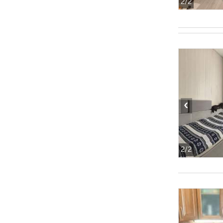
2
/2
‹
2
/2