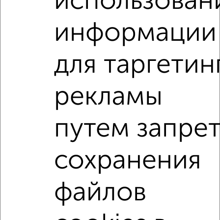
использован
‹
›
информации
2
/2
для таргетин
2-к квартира, вторичка, 41м², 1/5 этаж
₽
₽
4 050 000
100 000
за м²
рекламы
Тевосяна 42а
Агентство, 05.08.2026
путем запре
2-к квартиры
Поиск по схожим параметрам:
сохранения
микрорайон Центральный
на улице Чернышевского
файлов
не первый этаж
в малоэтажном доме
с балконом
с центральным отоплением
Вторичное жилье
в кирпичном доме
с раздельным санузлом