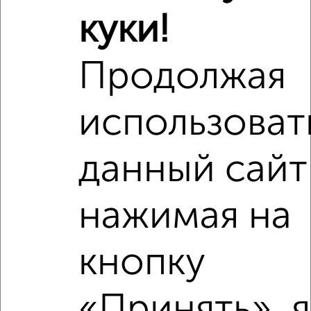
Недалеко от Николаева 27 с ценой ниже
куки!
Продолжая
‹
›
использоват
2
/5
данный сайт
2-к квартира, на длительный срок, 50м², 2/5 этаж
₽
18 500
в месяц
мкр. Центральный, Мира 2
нажимая на
Агентство, 07.08.2026
кнопку
‹
›
«Принять», я