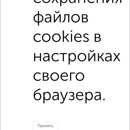
Можно с ребенком
Можно с животными
файлов
с хорошим ремонтом
не первый этаж
не последний этаж
в малоэтажном доме
cookies в
с балконом
с центральным отоплением
Цена до 20 000 в мес.
площадью до 50 м²
настройках
Хрущевка
своего
↑ НАВЕРХ К МЕНЮ
Однокомнатные
Двухкомнатные
3‑комнатные
Квартиры студии
браузера.
Без посредников
На длительный срок
На сутки
Без мебели
Контакты
Политика конфиденциальности
Пользовательское соглашение
Электросталь, улица Мира 18а
© 2015–2026
Сайт-доска объявлений недвижимости
О проекте
Принять
Реклама на портале
Новости
Статьи
Блог
Риэлторы
Агентства