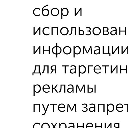
‹
›
сбор и
2
/5
использова
2-к квартира, на длительный срок, 54м², 2/5 этаж
₽
18 000
в месяц
информаци
мкр. Центральный, Красная 82
Агентство, 07.08.2026
для таргетин
2-к квартиры
Поиск по схожим параметрам:
рекламы
микрорайон Центральный
на улице Николаева
С холодильником
С мебелью
путем запре
Со стиральной машиной
С бытовой техникой
С телевизором
С телефоном
С интернетом
сохранения