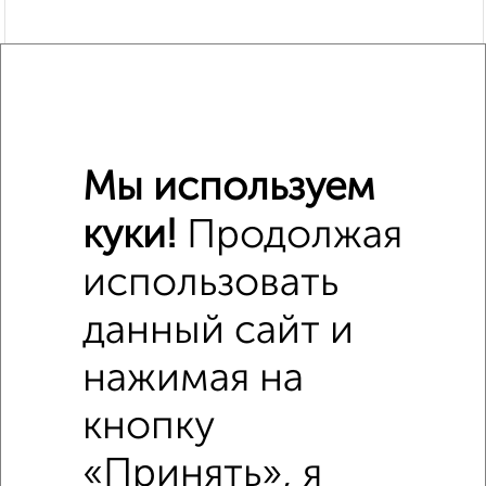
Мы используем
куки!
Продолжая
использовать
Похожие предложения рядом
данный сайт и
2‑комнатные квартиры недалеко от Пионерская 17А
нажимая на
кнопку
«Принять», я