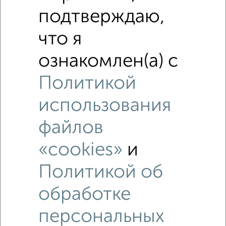
подтверждаю,
что я
ознакомлен(а) с
Политикой
использования
файлов
«cookies»
и
Рядом, с меньшей ценой
Недалеко от Пионерская 17А с ценой ниже
Политикой об
обработке
2-к квартиры
персональных
Поиск по схожим параметрам: