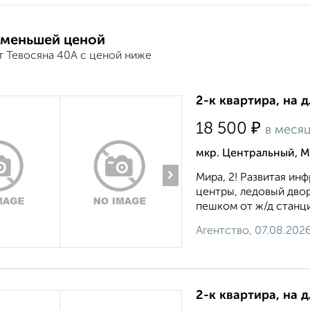
 меньшей ценой
т Тевосяна 40А с ценой ниже
2-к квартира, на 
₽
18 500
в меся
мкр. Центральный, М
›
Мира, 2! Развитая ин
центры, ледовый дво
пешком от ж/д станци
Агентство, 07.08.202
2-к квартира, на 