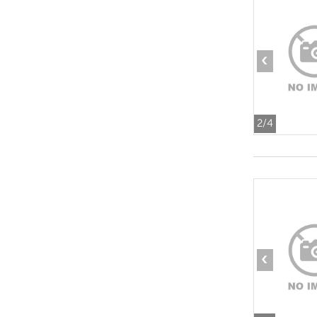
‹
2
/4
‹