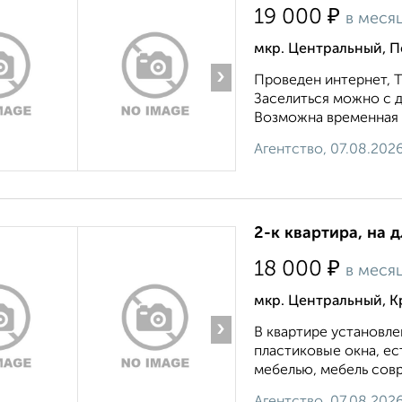
₽
19 000
в меся
мкр. Центральный, 
›
Проведен интернет, Т
Заселиться можно с д
Возможна временная р
Агентство, 07.08.202
2-к квартира, на 
₽
18 000
в меся
мкр. Центральный, К
›
В квартире установле
пластиковые окна, е
мебелью, мебель совр