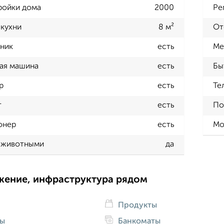
ройки дома
2000
Ре
кухни
8 м²
От
ник
есть
Ме
ая машина
есть
Бы
р
есть
Те
т
есть
По
онер
есть
Мо
 животными
да
жение, инфраструктура рядом
Продукты
ды
Банкоматы