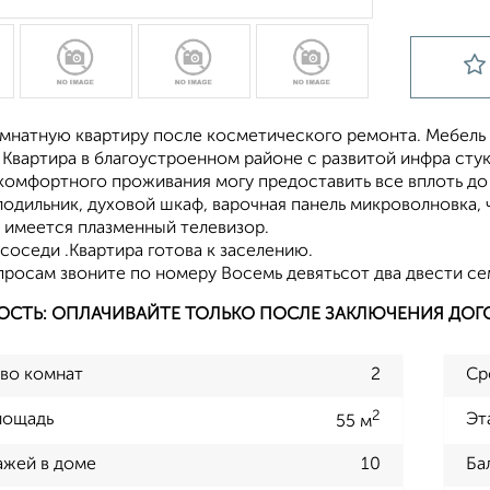
омнатную квартиру после косметического ремонта. Мебель
Квартира в благоустроенном районе с развитой инфра стук
 комфортного проживания могу предоставить все вплоть д
одильник, духовой шкаф, варочная панель микроволновка, ч
, имеется плазменный телевизор.
оседи .Квартира готова к заселению.
росам звоните по номеру Восемь девятьсот два двести сем
ОСТЬ: ОПЛАЧИВАЙТЕ ТОЛЬКО ПОСЛЕ ЗАКЛЮЧЕНИЯ ДОГ
во комнат
2
Ср
2
лощадь
Эт
55 м
ажей в доме
10
Ба