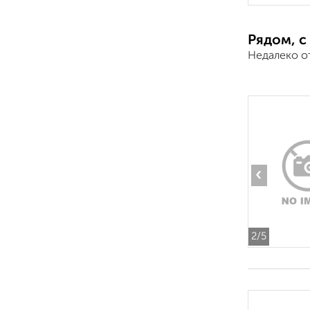
Рядом, с
Недалеко о
‹
2
/5