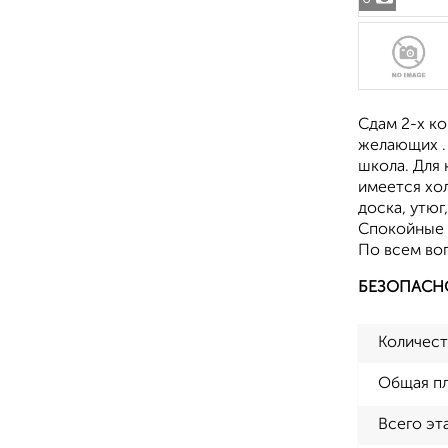
Сдам 2-х к
желающих . 
школа. Для
имеется хол
доска, утюг
Спокойные с
По всем воп
БЕЗОПАСН
Количест
Общая п
Всего эт