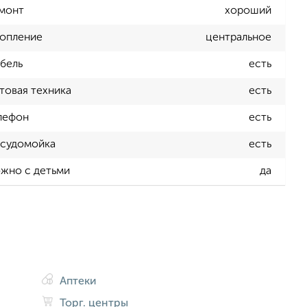
монт
хороший
опление
центральное
бель
есть
товая техника
есть
лефон
есть
судомойка
есть
жно с детьми
да
Аптеки
Торг. центры