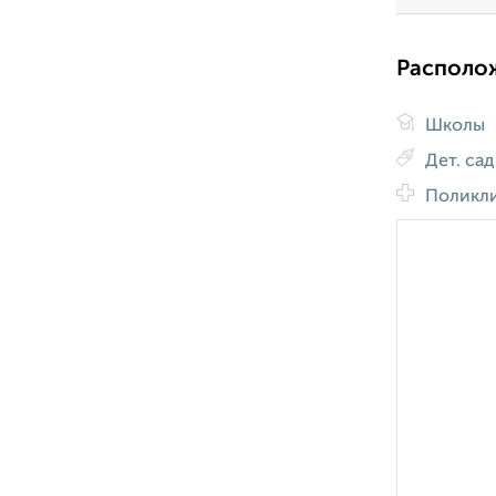
Располо
Школы
Дет. са
Поликл