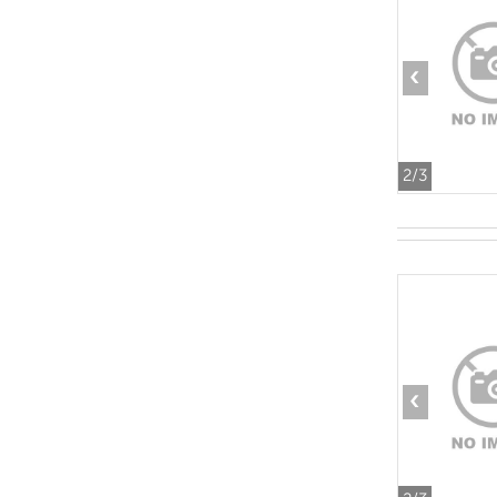
‹
2
/3
‹