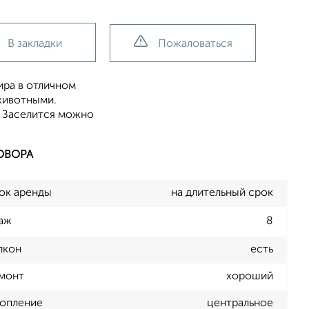
В закладки
Пожаловаться
ира в отличном
животными.
. Заселится можно
ОВОРА
ок аренды
на длительный срок
аж
8
лкон
есть
монт
хороший
опление
центральное