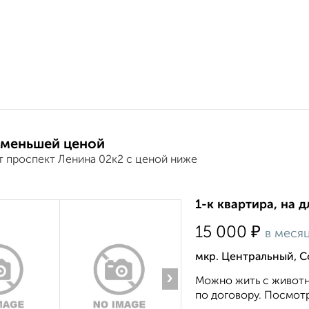
 меньшей ценой
т проспект Ленина 02к2 с ценой ниже
1-к квартира, на д
₽
15 000
в меся
мкр. Центральный, С
›
Можно жить с животн
по договору. Посмотр