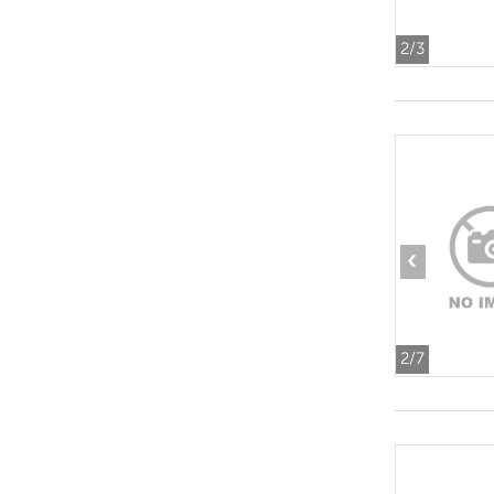
2
/3
‹
2
/7