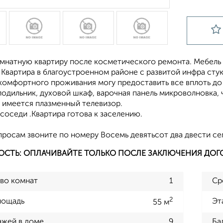
омнатную квартиру после косметического ремонта. Мебель
Квартира в благоустроенном районе с развитой инфра стук
 комфортного проживания могу предоставить все вплоть д
одильник, духовой шкаф, варочная панель микроволновка, ч
, имеется плазменный телевизор.
оседи .Квартира готова к заселению.
росам звоните по номеру Восемь девятьсот два двести сем
ОСТЬ: ОПЛАЧИВАЙТЕ ТОЛЬКО ПОСЛЕ ЗАКЛЮЧЕНИЯ ДОГ
во комнат
1
Ср
2
лощадь
Эт
55 м
ажей в доме
9
Ба