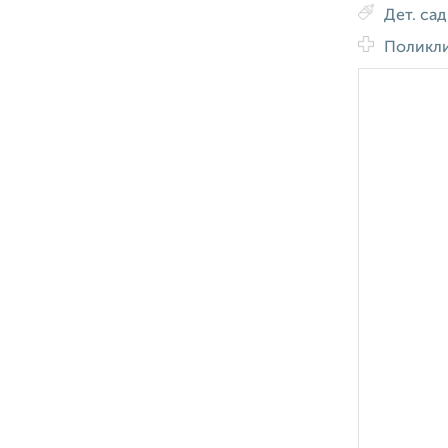
Дет. са
Поликл