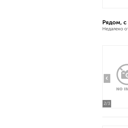
Рядом, с
Недалеко о
‹
2
/3