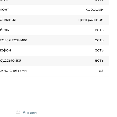
монт
хороший
опление
центральное
бель
есть
товая техника
есть
лефон
есть
судомойка
есть
жно с детьми
да
Аптеки