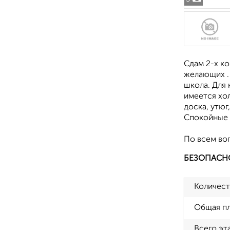
Сдам 2-х к
желающих . 
школа. Для
имеется хол
доска, утюг
Спокойные с
По всем воп
БЕЗОПАСН
Количест
Общая п
Всего эт