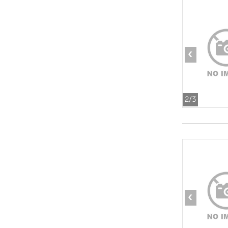
‹
2
/3
‹