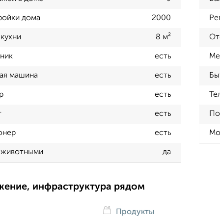
ройки дома
2000
Ре
кухни
8 м²
От
ник
есть
Ме
ая машина
есть
Бы
р
есть
Те
т
есть
По
онер
есть
Мо
 животными
да
жение, инфраструктура рядом
Продукты