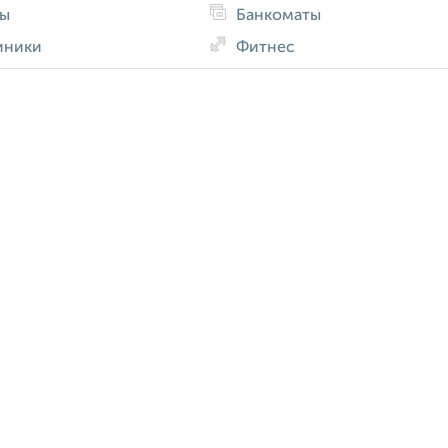
ды
Банкоматы
иники
Фитнес