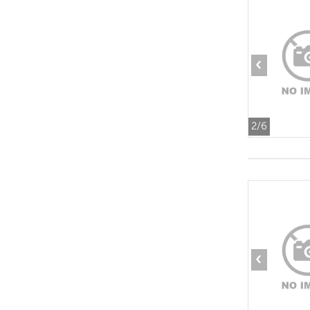
‹
2
/6
‹