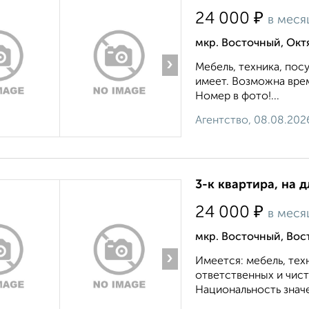
₽
24 000
в меся
мкр. Восточный, Окт
›
Мебель, техника, пос
имеет. Возможна вре
Номер в фото!...
Агентство, 08.08.202
3-к квартира, на 
₽
24 000
в меся
мкр. Восточный, Вос
›
Имеется: мебель, тех
ответственных и чис
Национальность значе