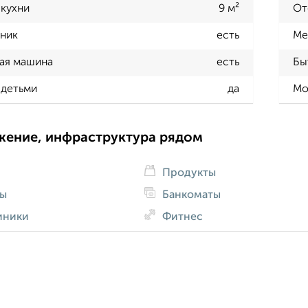
кухни
9 м²
От
ник
есть
Ме
ая машина
есть
Бы
 детьми
да
Мо
жение, инфраструктура рядом
Продукты
ды
Банкоматы
иники
Фитнес