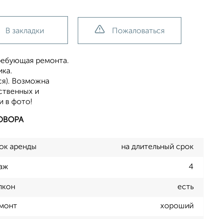
В закладки
Пожаловаться
требующая ремонта.
ика.
ся). Возможна
ственных и
и в фото!
ОВОРА
ок аренды
на длительный срок
аж
4
лкон
есть
монт
хороший