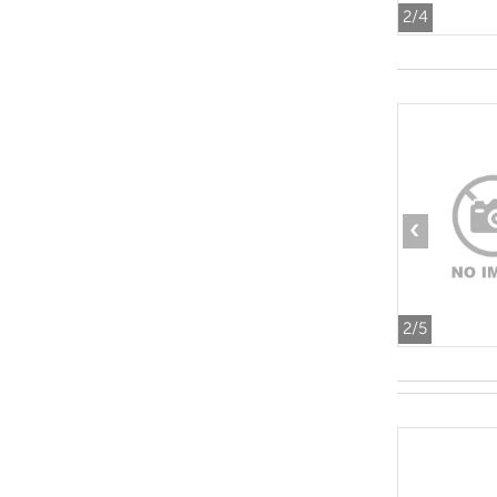
2
/4
‹
2
/5