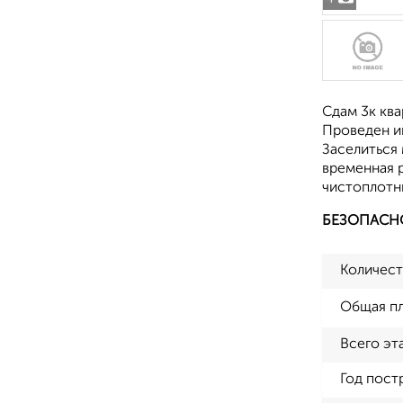
Сдам 3к ква
Проведен ин
Заселиться
временная 
чистоплотны
БЕЗОПАСН
Количест
Общая п
Всего эт
Год пост