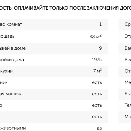
ОСТЬ: ОПЛАЧИВАЙТЕ ТОЛЬКО ПОСЛЕ ЗАКЛЮЧЕНИЯ ДОГ
во комнат
1
Ср
2
лощадь
Эт
38 м
ажей в доме
9
Ба
ройки дома
1975
Ре
кухни
7 м²
От
ник
есть
Ме
ая машина
есть
Бы
р
есть
Те
т
есть
Мо
 животными
да