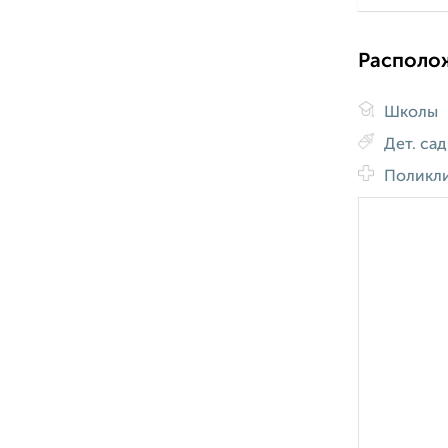
Располо
Школы
Дет. са
Поликл