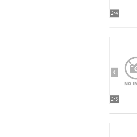
2
/4
‹
2
/3