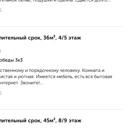
ельное белье, подушки и одеяла. Сдается долго...
6
лительный срок, 36м², 4/5 этаж
ц
обеды 3к3
ственному и порядочному человеку. Комната и
чистая и уютная. Имеется мебель, есть вся бытовая
тернет. Звоните!...
6
длительный срок, 45м², 8/9 этаж