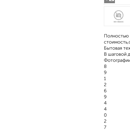
Полностью 
стоимость,о
Бытовая тех
В шаговой 
Фотографии
8
9
1
2
6
9
4
4
0
2
7