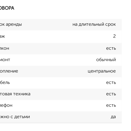
ОВОРА
ок аренды
на длительный срок
аж
2
лкон
есть
монт
обычный
опление
центральное
бель
есть
товая техника
есть
лефон
есть
жно с детьми
да