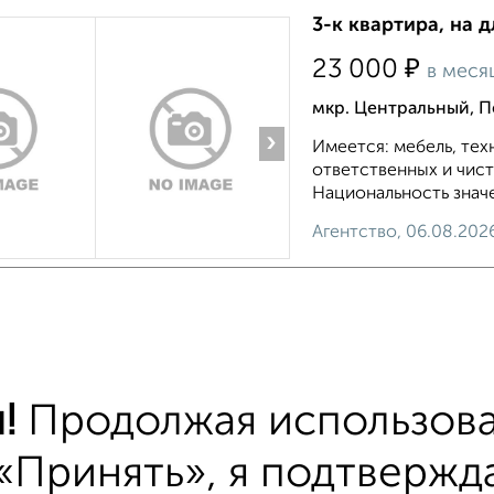
3-к квартира, на д
₽
23 000
в меся
мкр. Центральный, П
›
Имеется: мебель, тех
ответственных и чис
Национальность значе
Агентство, 06.08.202
тиры
хожим параметрам:
!
Продолжая использова
йон Северный
на улице Ногинское шоссе
С х
«Принять», я подтвержда
альной машиной
С посудомоечной машиной
С