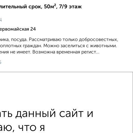
лительный срок, 50м², 7/9 этаж
ц
ервомайская 24
ника, посуда. Рассматриваю только добросовестных,
топлотных граждан. Можно заселиться с животными.
ния не имеет. Возможна временная регист...
6
ть данный сайт и
олодильником
С мебелью
ю, что я
 бытовой техникой
С телевизором