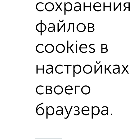
сохранения
Со стиральной машиной
С бытовой техникой
С телевизором
С телефоном
С интернетом
файлов
Можно с ребенком
Можно с животными
не первый этаж
не последний этаж
cookies в
в малоэтажном доме
с балконом
с центральным отоплением
Цена до 25 000 в мес.
настройках
площадью до 50 м²
своего
↑ НАВЕРХ К МЕНЮ
Однокомнатные
Двухкомнатные
3‑комнатные
Квартиры студии
браузера.
Без посредников
На длительный срок
На сутки
Без мебели
Контакты
Политика конфиденциальности
Пользовательское соглашение
Электросталь, улица Мира 18а