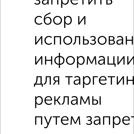
сбор и
‹
›
использова
2
/3
2-к квартира, на длительный срок, 38м², 3/5 этаж
информаци
₽
20 000
в месяц
мкр. Центральный, Пионерская 17А
Агентство, 08.08.2026
для таргети
2-к квартиры
рекламы
Поиск по схожим параметрам:
микрорайон Центральный
на улице Тевосяна
путем запре
С холодильником
С мебелью