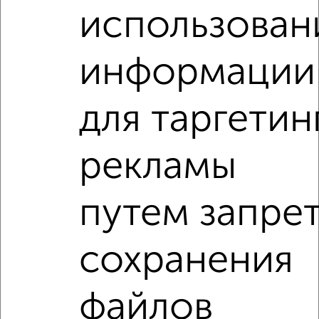
использован
1-к квартира, на длительный срок, 38м², 8/10 этаж
₽
18 000
в месяц
мкр. Северный, проспект Ленина 2к1
информации
Собственник, 08.08.2026
для таргетин
1-к квартиры
Поиск по схожим параметрам:
рекламы
микрорайон Центральный
на улице Советская
С холодильником
С мебелью
путем запре
Со стиральной машиной
С бытовой техникой
С телевизором
С телефоном
С интернетом
сохранения
Можно с ребенком
Можно с животными
с хорошим ремонтом
не первый этаж
файлов
не последний этаж
в малоэтажном доме