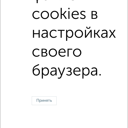
cookies в
с балконом
c большой кухней
с центральным отоплением
Цена до 20 000 в мес.
настройках
площадью до 70 м²
своего
↑ НАВЕРХ К МЕНЮ
Однокомнатные
Двухкомнатные
3‑комнатные
Квартиры студии
браузера.
Без посредников
На длительный срок
На сутки
Без мебели
Контакты
Политика конфиденциальности
Пользовательское соглашение
Электросталь, улица Мира 18а
© 2015–2026
Сайт-доска объявлений недвижимости
О проекте
Принять
Реклама на портале
Новости
Статьи
Блог
Риэлторы
Агентства
Застройщики
Ипотечный калькулятор
Консультации по недвижимости
Разместить объявление
Скачать приложение
Соцсети (vk.com | t.me | dzen.ru)