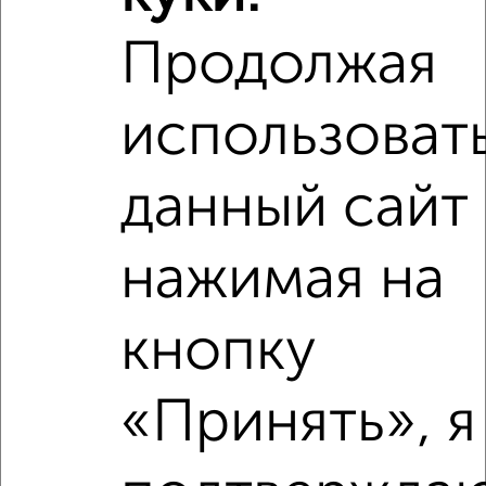
‹
›
Продолжая
использоват
2
/3
1-к квартира, на длительный срок, 36м², 3/9 этаж
₽
18 000
в месяц
данный сайт
мкр. Центральный, Радио 17
Агентство, 08.08.2026
нажимая на
кнопку
‹
›
«Принять», я
2
/3
1-к квартира, на длительный срок, 36м², 5/9 этаж