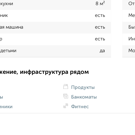
кухни
8 м²
От
ник
есть
Ме
ая машина
есть
Бы
р
есть
Ин
 детьми
да
Мо
жение, инфраструктура рядом
Продукты
ды
Банкоматы
иники
Фитнес