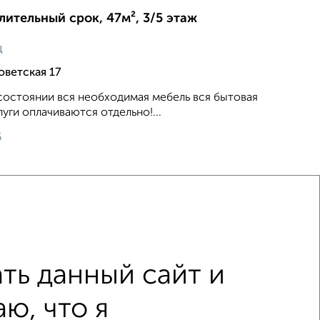
длительный срок, 47м², 3/5 этаж
ц
оветская 17
состоянии вся необходимая мебель вся бытовая
уги оплачиваются отдельно!...
6
ть данный сайт и
одильником
С мебелью
ю, что я
изором
С интернетом