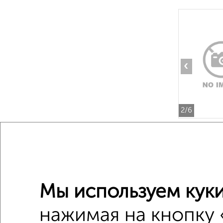
‹
2
/6
2-к квар
Поиск по с
Мы используем куки
микрора
нажимая на кнопку 
Со стир