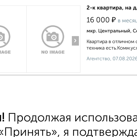
2-к квартира, на 
₽
16 000
в меся
мкр. Центральный, С
›
Квартира в отличном 
техника есть.Комм.усл
Агентство, 07.08.202
тиры
хожим параметрам:
!
Продолжая использова
йон Северный
на улице Первомайская
С хол
«Принять», я подтвержда
альной машиной
С бытовой техникой
С телев