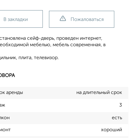
В закладки
Пожаловаться
установлена сейф-дверь, проведен интернет,
необходимой мебелью, мебель современная, в
ильник, плита, телевизор.
ОВОРА
ок аренды
на длительный срок
аж
3
лкон
есть
монт
хороший