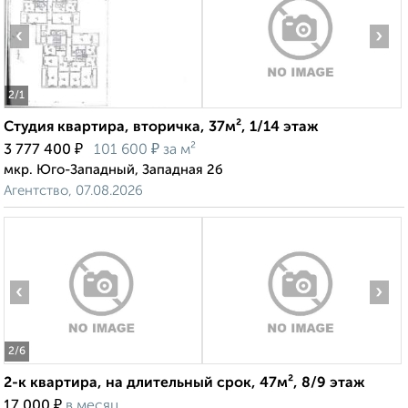
‹
›
2
/1
Студия квартира, вторичка, 37м², 1/14 этаж
₽
₽
3 777 400
101 600
за м²
мкр. Юго-Западный, Западная 2б
Агентство, 07.08.2026
‹
›
2
/6
2-к квартира, на длительный срок, 47м², 8/9 этаж
₽
17 000
в месяц