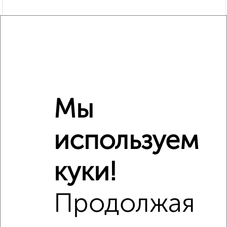
Мы
используем
Рядом, с меньшей ценой
Недалеко от Победы 8к2 с ценой ниже
куки!
Продолжая
‹
›