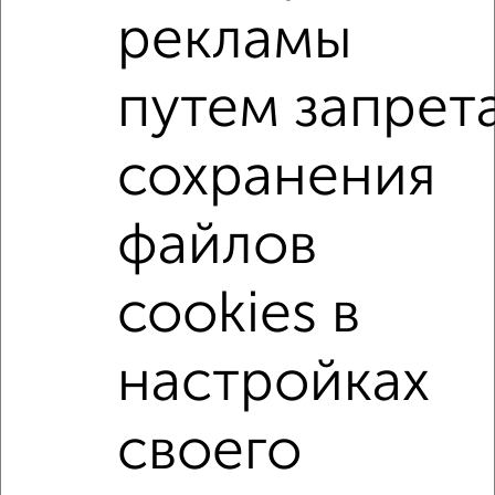
Агентство, 08.08.2026
рекламы
путем запрет
1-к квартиры
Поиск по схожим параметрам:
сохранения
на улице Победы
не первый этаж
в малоэтажном доме
с балконом
файлов
с центральным отоплением
Вторичное жилье
в панельном доме
с раздельным санузлом
cookies в
Цена до 4 000 000 руб.
площадью до 40 м²
настройках
↑ НАВЕРХ К МЕНЮ
своего
Однокомнатные
Двухкомнатные
Трехкомнатные
4‑комнатные
Квартиры студии
От застройщика
Без посредников
Вторичное жилье