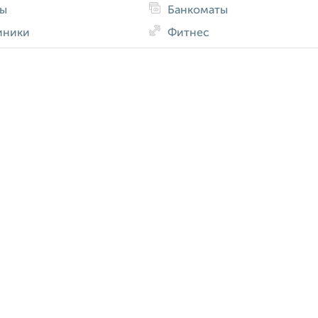
ды
Банкоматы
иники
Фитнес