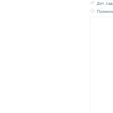
Дет. са
Поликл