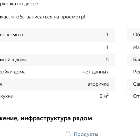
арковка во дворе.
час, чтобы записаться на просмотр!
во комнат
1
Об
1
Ма
ажей в доме
5
Ба
ройки дома
нет данных
Ре
я
вторичка
Са
кухни
6 м²
От
жение, инфраструктура рядом
Продукты