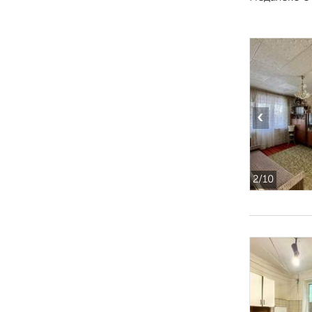
‹
2
/10