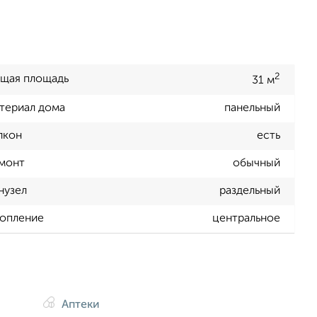
2
щая площадь
31 м
териал дома
панельный
лкон
есть
монт
обычный
нузел
раздельный
опление
центральное
Аптеки