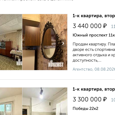
1-к квартира, втор
₽
3 440 000
1
Южный проспект 11к
›
Продам квартиру. План
дворе есть спортивна
активного отдыха и х
доступность,...
Агентство, 08.08.202
1-к квартира, втор
₽
3 300 000
1
Победы 22к2