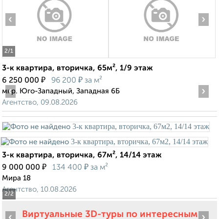
‹
›
2
/1
3-к квартира, вторичка, 65м², 1/9 этаж
₽
₽
6 250 000
96 200
за м²
‹
›
мкр. Юго-Западный, Западная 6Б
Агентство, 09.08.2026
3-к квартира, вторичка, 67м², 14/14 этаж
₽
₽
9 000 000
134 400
за м²
Мира 18
Агентство, 10.08.2026
2
/2
Виртуальные 3D-туры по интересным
‹
›