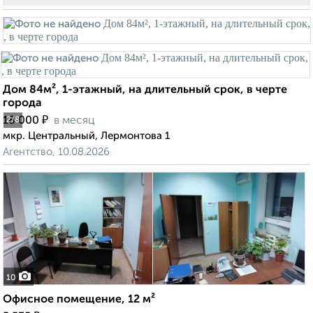
Дом 84м², 1-этажный, на длительный срок, в черте
города
₽
18 000
в месяц
2
/8
мкр. Центральный, Лермонтова 1
Агентство, 10.08.2026
10
Офисное помещение, 12 м²