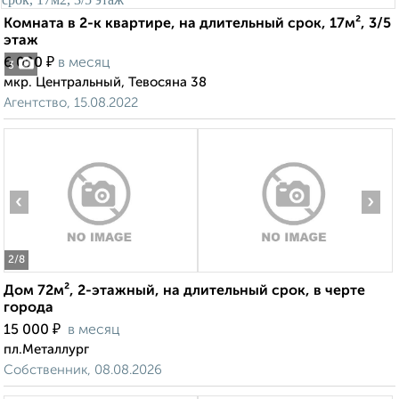
Комната в 2-к квартире, на длительный срок, 17м², 3/5
этаж
₽
6 000
в месяц
3
мкр. Центральный, Тевосяна 38
Агентство, 15.08.2022
‹
›
2
/8
Дом 72м², 2-этажный, на длительный срок, в черте
города
₽
15 000
в месяц
пл.Металлург
Собственник, 08.08.2026