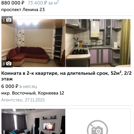
₽
₽
880 000
73 400
за м²
проспект Ленина 23
5
3
Комната в 2-к квартире, на длительный срок, 52м², 2/2
этаж
₽
6 000
в месяц
мкр. Восточный, Корнеева 12
Агентство, 27.11.2021