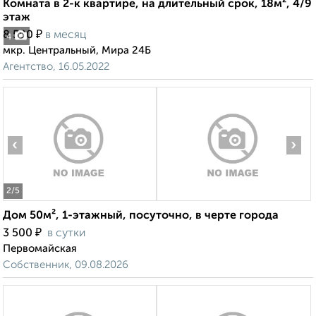
Комната в 2-к квартире, на длительный срок, 18м², 4/9
этаж
₽
8 500
в месяц
4
мкр. Центральный, Мира 24Б
Агентство, 16.05.2022
‹
›
2
/5
Дом 50м², 1-этажный, посуточно, в черте города
₽
3 500
в сутки
Первомайская
Собственник, 09.08.2026