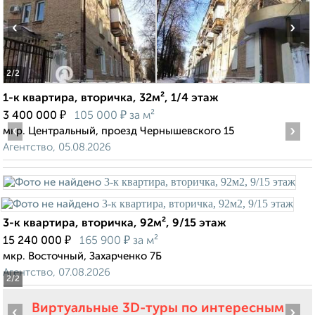
‹
›
2
/2
1-к квартира, вторичка, 32м², 1/4 этаж
₽
₽
3 400 000
105 000
за м²
‹
›
мкр. Центральный, проезд Чернышевского 15
Агентство, 05.08.2026
3-к квартира, вторичка, 92м², 9/15 этаж
₽
₽
15 240 000
165 900
за м²
мкр. Восточный, Захарченко 7Б
Агентство, 07.08.2026
2
/2
Виртуальные 3D-туры по интересным
‹
›