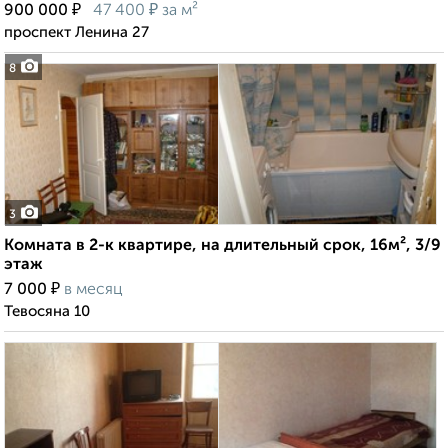
₽
₽
900 000
47 400
за м²
проспект Ленина 27
8
3
Комната в 2-к квартире, на длительный срок, 16м², 3/9
этаж
₽
7 000
в месяц
Тевосяна 10