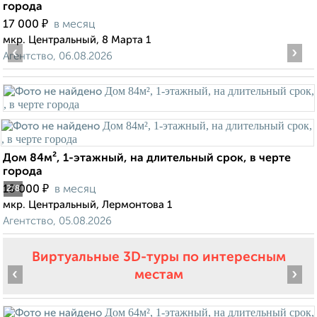
города
₽
17 000
в месяц
мкр. Центральный, 8 Марта 1
‹
›
Агентство, 06.08.2026
Дом 84м², 1-этажный, на длительный срок, в черте
города
₽
18 000
в месяц
2
/8
мкр. Центральный, Лермонтова 1
Агентство, 05.08.2026
Виртуальные 3D-туры по интересным
‹
›
местам