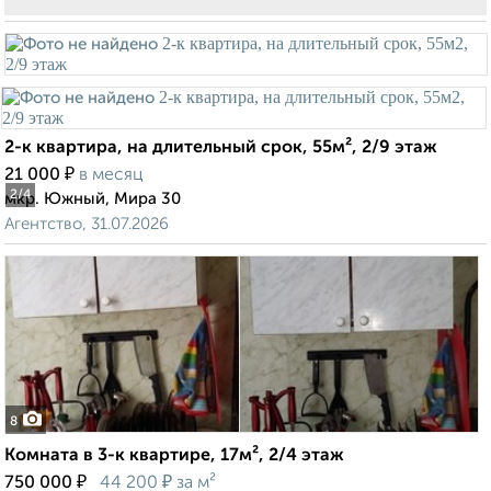
2-к квартира, на длительный срок, 55м², 2/9 этаж
₽
21 000
в месяц
2
/4
мкр. Южный, Мира 30
Агентство, 31.07.2026
8
Комната в 3-к квартире, 17м², 2/4 этаж
₽
₽
750 000
44 200
за м²