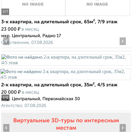
2
/7
3-к квартира, на длительный срок, 65м², 7/9 этаж
₽
23 000
в месяц
мкр. Центральный, Радио 17
‹
›
Собственник, 07.08.2026
2-к квартира, на длительный срок, 35м², 4/5 этаж
₽
20 000
в месяц
2
/6
мкр. Центральный, Первомайская 30
Агентство, 07.08.2026
Виртуальные 3D-туры по интересным
‹
›
местам