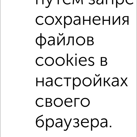
Поиск по схожим параметрам:
сохранения
микрорайон Юго-Западный
на улице Журавлёва
не первый этаж
не последний этаж
с балконом
файлов
c большой кухней
с центральным отоплением
Вторичное жилье
в панельном доме
cookies в
с раздельным санузлом
площадью до 50 м²
С большой лоджией
В большом дворе
настройках
↑ НАВЕРХ К МЕНЮ
своего
Однокомнатные
Двухкомнатные
Трехкомнатные
4‑комнатные
Квартиры студии
От застройщика
Без посредников
Вторичное жилье
браузера.
В новостройке
В строящемся доме
В новом доме