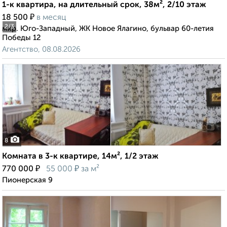
1-к квартира, на длительный срок, 38м², 2/10 этаж
₽
18 500
в месяц
2
/3
мкр. Юго-Западный, ЖК Новое Ялагино, бульвар 60-летия
Победы 12
Агентство, 08.08.2026
8
Комната в 3-к квартире, 14м², 1/2 этаж
₽
₽
770 000
55 000
за м²
Пионерская 9