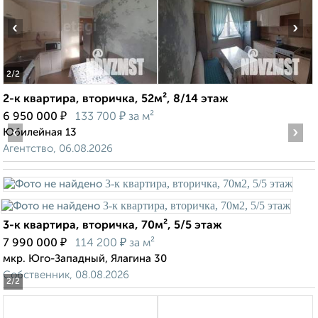
‹
›
2
/2
2-к квартира, вторичка, 52м², 8/14 этаж
₽
₽
6 950 000
133 700
за м²
‹
›
Юбилейная 13
Агентство, 06.08.2026
3-к квартира, вторичка, 70м², 5/5 этаж
₽
₽
7 990 000
114 200
за м²
мкр. Юго-Западный, Ялагина 30
Собственник, 08.08.2026
2
/2