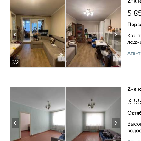
2-к 
5 8
Перв
‹
›
Кварт
лоджи
Агент
2
/2
2-к 
3 5
Октяб
‹
›
Высок
водос