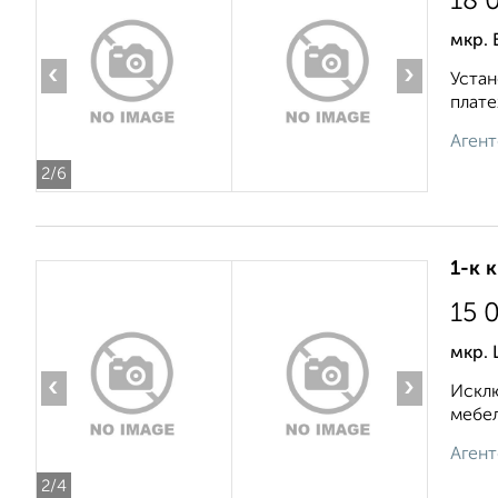
18 
мкр. 
‹
›
Устан
плате
Агент
2
/6
1-к 
15 
мкр.
‹
›
Исклю
мебел
Агент
2
/4