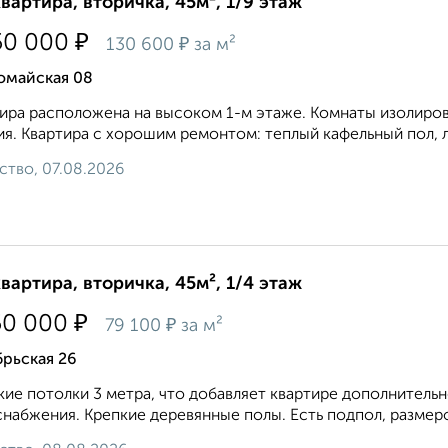
квартира, вторичка, 45м², 1/9 этаж
₽
50 000
₽
130 600
за м²
омайская 08
ира расположена на высоком 1-м этаже. Комнаты изолиров
я. Квартира с хорошим ремонтом: теплый кафельный пол, л
ство, 07.08.2026
квартира, вторичка, 45м², 1/4 этаж
₽
50 000
₽
79 100
за м²
рьская 26
ие потолки 3 метра, что добавляет квартире дополнительно
набжения. Крепкие деревянные полы. Есть подпол, размером