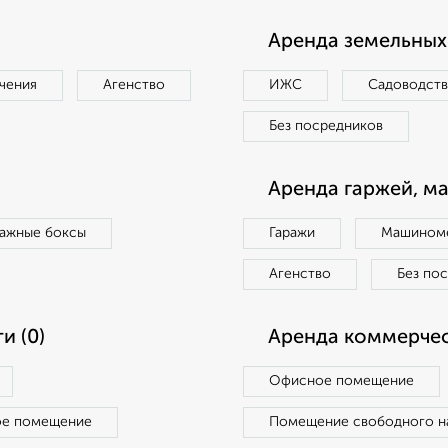
Аренда земельных 
чения
Агенство
ИЖС
Садоводст
Без посредников
Аренда гаржей, м
ражные боксы
Гаражи
Машиноме
Агенство
Без по
и (0)
Аренда коммерчес
Офисное помещение
ое помещение
Помещение свободного н