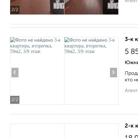
Агент
2
/2
3-к 
5 8
Южны
‹
›
Прода
кто н
Агент
2
/2
2-к 