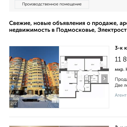
Производственное помещение
Свежие, новые объявления о продаже, а
недвижимость в Подмосковье, Электрост
3-к 
11 
мкр. 
‹
›
Прода
Две л
Агент
2
/2