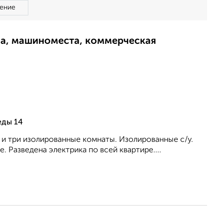
ение
ма, машиноместа, коммерческая
еды 14
. и три изолированные комнаты. Изолированные с/у.
 Разведена электрика по всей квартире....