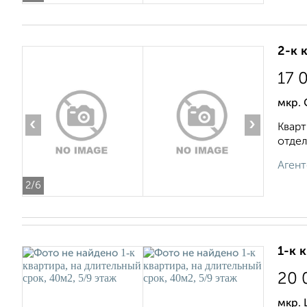
2-к 
17 
мкр. 
‹
›
Кварт
отдель
Агент
2
/6
1-к 
20 
мкр. 