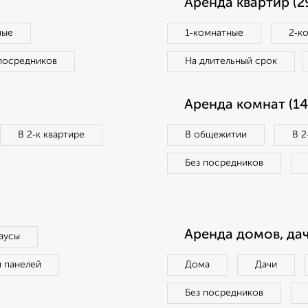
Аренда квартир (2
ные
1‑комнатные
2‑к
посредников
На длительный срок
Аренда комнат (14
В 2‑к квартире
В общежитии
В 2
Без посредников
Аренда домов, дач
аусы
п панелей
Дома
Дачи
Без посредников