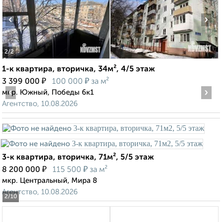
‹
›
2
/2
1-к квартира, вторичка, 34м², 4/5 этаж
₽
₽
3 399 000
100 000
за м²
‹
›
мкр. Южный, Победы 6к1
Агентство, 10.08.2026
3-к квартира, вторичка, 71м², 5/5 этаж
₽
₽
8 200 000
115 500
за м²
мкр. Центральный, Мира 8
Агентство, 10.08.2026
2
/10