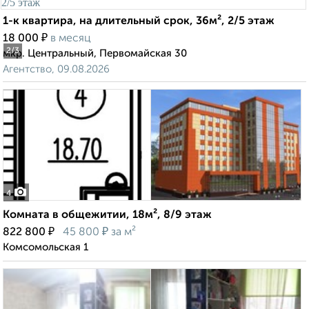
1-к квартира, на длительный срок, 36м², 2/5 этаж
₽
18 000
в месяц
2
/3
мкр. Центральный, Первомайская 30
Агентство, 09.08.2026
4
Комната в общежитии, 18м², 8/9 этаж
₽
₽
822 800
45 800
за м²
Комсомольская 1