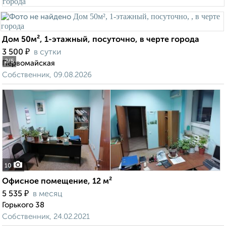
Дом 50м², 1-этажный, посуточно, в черте города
₽
3 500
в сутки
2
/5
Первомайская
Собственник, 09.08.2026
10
Офисное помещение, 12 м²
₽
5 535
в месяц
Горького 38
Собственник, 24.02.2021