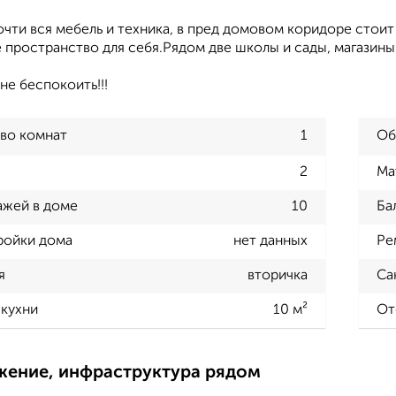
чти вся мебель и техника, в пред домовом коридоре стоит 
пространство для себя.Рядом две школы и сады, магазины 
не беспокоить!!!
во комнат
1
Об
2
Ма
ажей в доме
10
Ба
ройки дома
нет данных
Ре
я
вторичка
Са
кухни
10 м²
От
жение, инфраструктура рядом