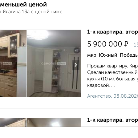
 меньшей ценой
 Ялагина 13а с ценой ниже
1-к квартира, втор
₽
5 900 000
1
мкр. Южный, Победы
›
Продам квартиру. Кир
Сделан качественный
кухня (10 м), больша
кладовой. ...
Агентство, 08.08.202
1-к квартира, втор
₽
5 900 000
1