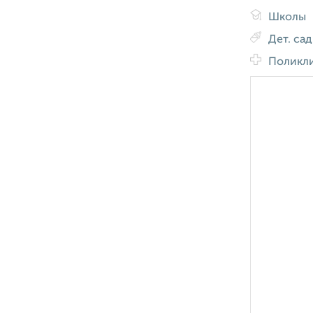
Школы
Дет. са
Поликл