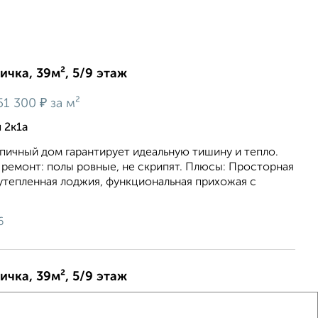
ичка, 39м², 5/9 этаж
₽
51 300
за м²
 2к1а
пичный дом гарантирует идеальную тишину и тепло.
 ремонт: полы ровные, не скрипят. Плюсы: Просторная
я утепленная лоджия, функциональная прихожая с
6
ичка, 39м², 5/9 этаж
₽
51 300
за м²