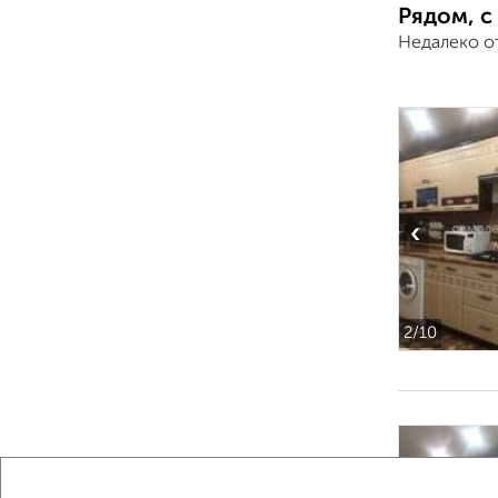
Рядом, с
Недалеко от
‹
2
/10