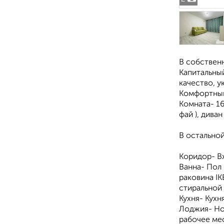
В собственн
Капитальны
кaчeствo, у
Комфортный
Комната- 16
фай ), дива
В остальной
Коридор- Вх
Ванна- Пол 
раковина IK
стиральной
Кухня- Кухн
Лоджия- Но
рабочее мес