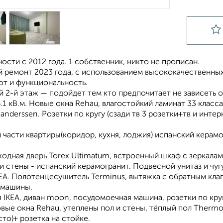
ости с 2012 года. 1 собственник, никто не прописан.
й ремонт 2023 года, с использованием высококачественных
ют и функционaльнocть.
 2-й этаж — подойдет тем кто предпочитает не зависеть о
.1 кВ.м. Новые окна Rehau, влагостойкий ламинат 33 класса
н anderssen. Розетки по кругу (сзади тв 3 розетки+тв и инте
 части квартиры(коридор, кухня, лоджия) испанский керамо
одная дверь Torex Ultimatum, встроенный шкаф с зеркалами
и стены - испанский керамогранит. Подвесной унитаз и чуг
EA. Полотенцесушитель Terminus, вытяжка с обратным клап
 машины.
я IKEA, диван moon, посудомоечная машина, розетки по круг
вые окна Rehau, утеплены пол и стены, тёплый пол Thermo
то)+ розетка на стойке.