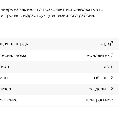
дверь на замке, что позволяет использовать это
и прочая инфраструктура развитого района.
2
щая площадь
40 м
териал дома
монолитный
лкон
есть
монт
обычный
нузел
раздельный
опление
центральное