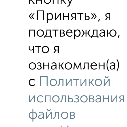
«Принять», я
подтверждаю,
что я
ознакомлен(а)
с
Политикой
использования
файлов
Рядом, с меньшей ценой
Недалеко от Первомайская 010 с ценой ниже