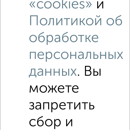
«cookies»
и
Политикой об
‹
›
обработке
2
/10
персональных
3-к квартира, вторичка, 69м², 16/17 этаж
₽
₽
11 500 000
167 200
за м²
данных
. Вы
мкр. Восточный, Захарченко 12
Агентство, 08.08.2026
можете
запретить
‹
›
сбор и