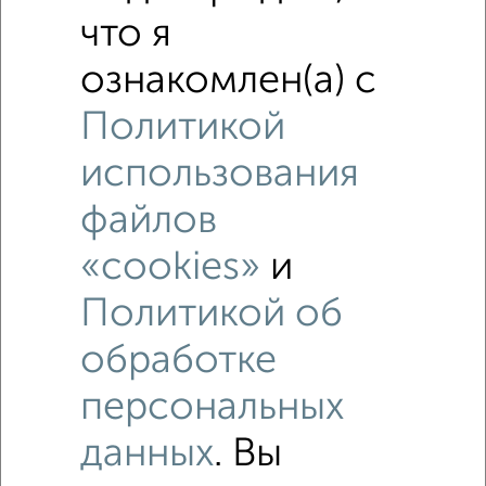
что я
ознакомлен(а) с
Политикой
использования
файлов
«cookies»
и
Политикой об
Рядом, с меньшей ценой
обработке
Недалеко от Лесная 32 с ценой ниже
персональных
данных
. Вы
3-к квартиры
Поиск по схожим параметрам: