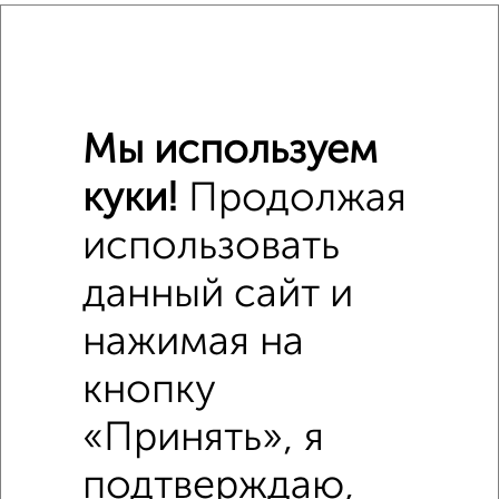
₽
7 340 000
₽
5 800 000
Мы используем
₽
7 340 000
куки!
Продолжая
Средняя цена район
использовать
Это предложение
Средняя цена по городу
данный сайт и
нажимая на
Похожие предложения рядом
3‑комнатные квартиры недалеко от Лесная 32
кнопку
«Принять», я
подтверждаю,