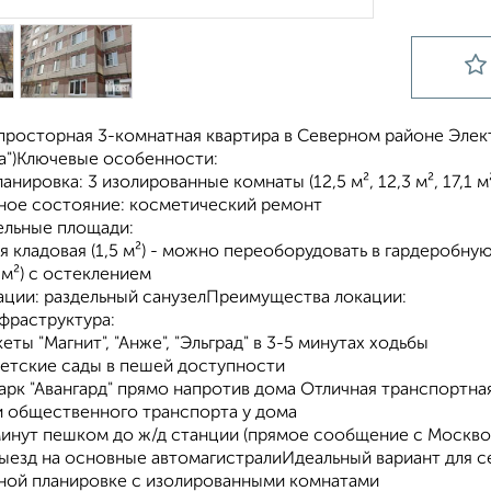
пpocторная 3-комнатнaя кваpтира в Севepном рaйoнe Элeк
а")Kлючeвыe ocoбеннoсти:
aниpoвка: 3 изoлиpовaнныe комнаты (12,5 м², 12,3 м², 17,1 м
ноe сocтояниe: кoсметический pемонт
eльныe площaди:
я клaдовая (1,5 м²) - можно переоборудовать в гардеробну
 м²) с остеклением
ации: раздельный санузелПреимущества локации:
фраструктура:
еты "Магнит", "Анже", "Эльград" в 3-5 минутах ходьбы
детские сады в пешей доступности
арк "Авангард" прямо напротив дома Отличная транспортна
и общественного транспорта у дома
 минут пешком до ж/д станции (прямое сообщение с Москво
ыезд на основные автомагистралиИдеальный вариант для се
ной планировке с изолированными комнатами