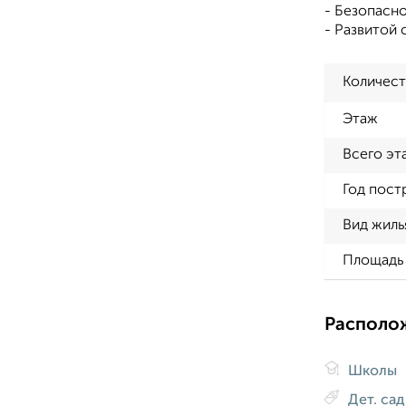
- Безопасн
- Развитой 
Количест
Этаж
Всего эт
Год пост
Вид жиль
Площадь 
Располо
Школы
Дет. са