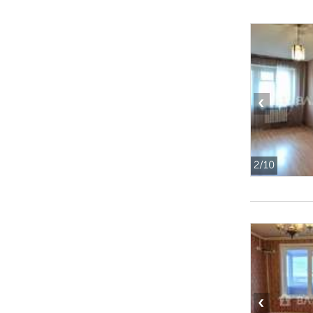
‹
2
/10
‹