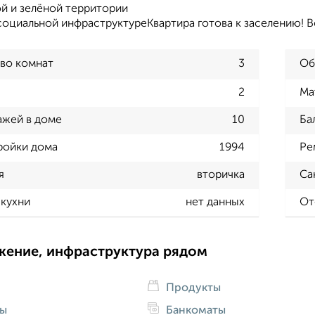
ой и зелёной территории
социальной инфраструктуреКвартира готова к заселению! В
во комнат
3
Об
2
Ма
ажей в доме
10
Ба
ройки дома
1994
Ре
я
вторичка
Са
кухни
нет данных
От
жение, инфраструктура рядом
Продукты
ды
Банкоматы