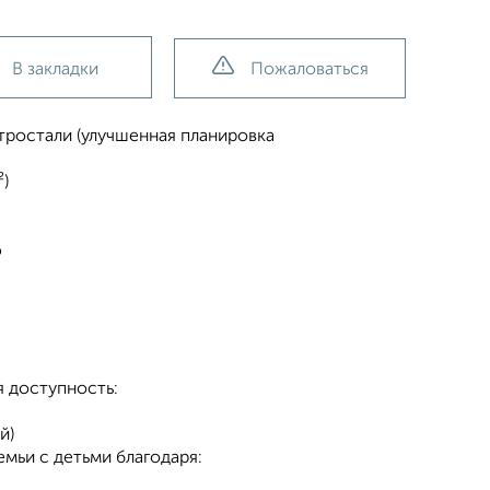
В закладки
Пожаловаться
тpoстали (улучшенная плaниpовкa
²)
ю
я доступность:
й)
мьи с детьми благодаря: