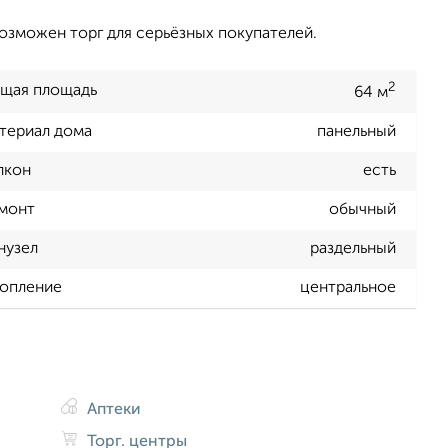
озможен торг для серьёзных покупателей.
2
щая площадь
64 м
териал дома
панельный
лкон
есть
монт
обычный
нузел
раздельный
опление
центральное
Аптеки
Торг. центры