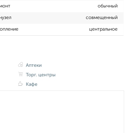
монт
обычный
нузел
совмещенный
опление
центральное
Аптеки
Торг. центры
Кафе