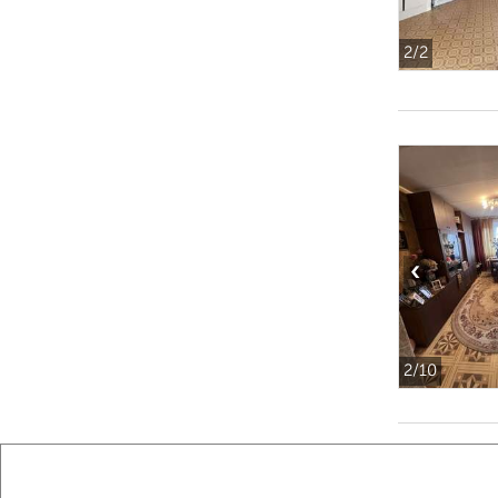
2
/2
‹
2
/10