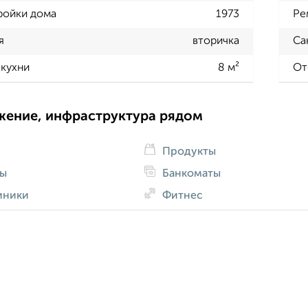
ройки дома
1973
Ре
я
вторичка
Са
кухни
8 м²
От
жение, инфраструктура рядом
Продукты
ды
Банкоматы
иники
Фитнес