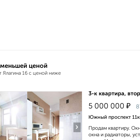
 меньшей ценой
 Ялагина 16 с ценой ниже
3-к квартира, втор
₽
5 000 000
8
Южный проспект 11к
›
Продам квартиру. Ок
окна и радиаторы, ус