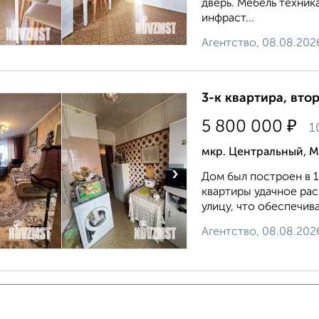
дверь. Мебель техник
инфраст...
Агентство, 08.08.202
3-к квартира, втор
₽
5 800 000
1
мкр. Центральный, М
›
Дом был построен в 1
квартиры удачное рас
улицу, что обеспечив
Агентство, 08.08.202
3-к квартира, втор