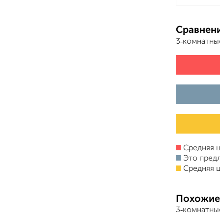
Сравнени
3‑комнатны
Средняя ц
Это пред
Средняя ц
Похожие
3‑комнатные