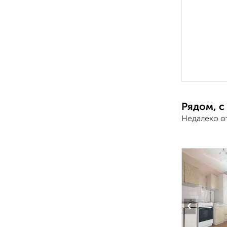
Рядом, с
Недалеко от
‹