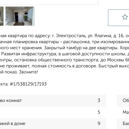
ая квартира по адресу: г. Электросталь, ул. Ялагина, д. 16
ачная планировка квартиры - распашонка, три изолирован
ного мест хранения. Закрытый тамбур на две квартиры. Хо
 Развитая инфраструктура, в шаговой доступности школы, д
ентры, остановка общественного транспорта, до Москвы 60
не проживает, полная стоимость в договоре. Быстрый выхо
й показ. Звоните!
кта: #1/538129/17193
во комнат
3
Об
5
Ма
ажей в доме
9
Ба