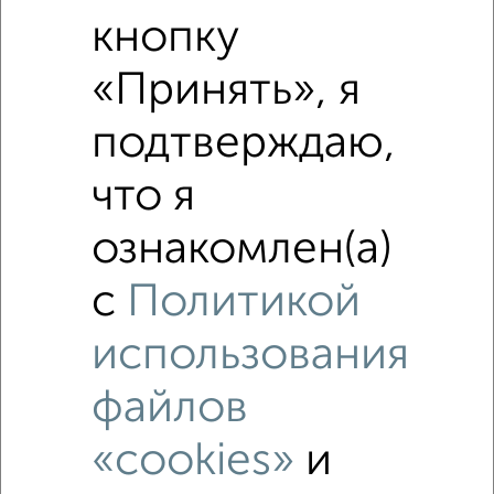
3‑комнатные квартиры недалеко от Загонова 8
кнопку
«Принять», я
подтверждаю,
что я
ознакомлен(а)
с
Политикой
использования
файлов
«cookies»
и
Рядом, с меньшей ценой