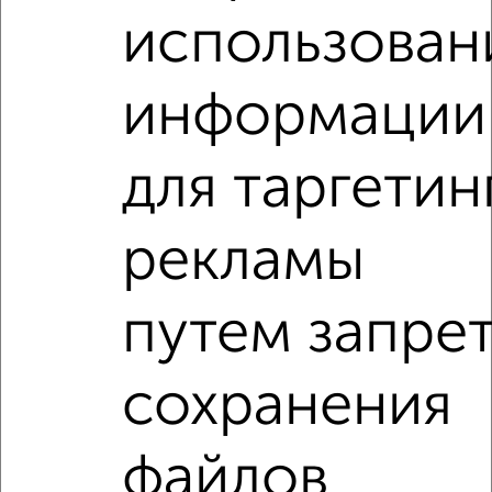
‹
›
использован
2
/2
информации
2-к квартира, вторичка, 51м², 3/4 этаж
₽
₽
5 999 990
118 400
за м²
для таргетин
мкр. Центральный, проспект Ленина 24
Агентство, 06.08.2026
рекламы
2-к квартиры
Поиск по схожим параметрам:
путем запре
микрорайон Центральный
на улице Жулябина
сохранения
не первый этаж
не последний этаж
в малоэтажном доме
с балконом
файлов
с центральным отоплением
Вторичное жилье