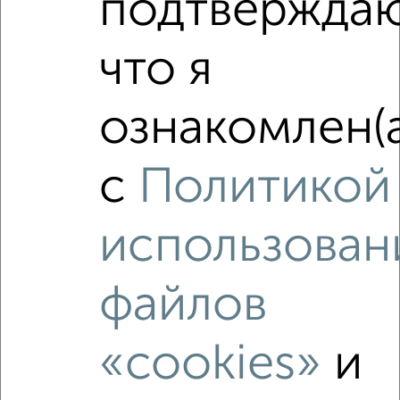
подтверждаю
2
/10
что я
2-к квартира, вторичка, 47м², 1/9 этаж
₽
₽
5 500 000
116 800
за м²
Карла Маркса 17А
ознакомлен(а
Агентство, 07.08.2026
с
Политикой
‹
›
использован
2
/10
файлов
2-к квартира, вторичка, 50м², 3/5 этаж
₽
₽
5 950 000
119 800
за м²
«cookies»
и
мкр. Центральный, Советская 14а
Агентство, 07.08.2026