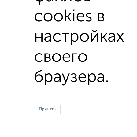
в кирпичном доме
с раздельным санузлом
cookies в
площадью до 60 м²
Сталинка
С большим балконом
настройках
↑ НАВЕРХ К МЕНЮ
своего
Однокомнатные
Двухкомнатные
Трехкомнатные
4‑комнатные
Квартиры студии
От застройщика
Без посредников
Вторичное жилье
браузера.
В новостройке
В строящемся доме
В новом доме
Контакты
Политика конфиденциальности
Пользовательское соглашение
Электросталь, улица Мира 18а
© 2015–2026
Сайт-доска объявлений недвижимости
О проекте
Принять
Реклама на портале
Новости
Статьи
Блог
Риэлторы
Агентства
Застройщики
Ипотечный калькулятор
Консультации по недвижимости
Разместить объявление
Скачать приложение
Соцсети (vk.com | t.me | dzen.ru)