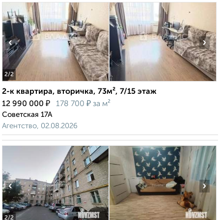
‹
›
2
/2
2-к квартира, вторичка, 73м², 7/15 этаж
₽
₽
12 990 000
178 700
за м²
Советская 17А
Агентство, 02.08.2026
‹
›
2
/2