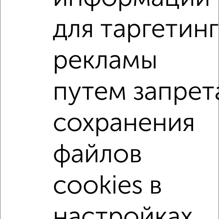
банков России: СберБанк, ВТБ, Альфа-Банк,
Россельхозбанк, Совкомбанк, Т-Банк, Росбанк, Почта
для таргетинг
Банк на сумму от 400 000 до 120 000 000 рублей сроком
до 30 лет.
рекламы
Сайт работает во многих городах России.
Сколько стоит купить двухкомнатную квартиру в
путем запрет
Подмосковье, Электростали?
Цена недвижимости: мин. от
1850000
руб. до макс.
12990000
руб.
сохранения
Средняя цена:
6719127
руб.
файлов
Цена за м2: от
59677
руб. до
149310
руб.
Средняя цена за м2:
117879
руб.
cookies в
Площадь: от
31
м2 до
87
м2
Средняя площадь:
57
м2
настройках