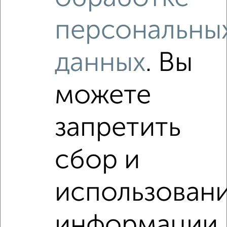
1 / 1
персональны
Как купить двухкомнатную квартиру, на улице
Советская в Подмосковье, Электростали на сайте
данных
. Вы
Электросталь-недвижимость?
Используя удобную форму поиска с множеством
фильтров и сортировкой по параметрам, вы можете
можете
подобрать для покупки двухкомнатную квартиру, на улице
Советская в Подмосковье, Электростали.
запретить
Найденные предложения: 8 объявлений, можно
посмотреть в виде списка или на карте, с описанием,
расположением, ценой и другими подробностями.
сбор и
Подберите подходящую недвижимость из предложений
от собственников, риэлторов, застройщиков и агенств
использован
недвижимости, связаться с ними можно по телефону или
написать сообщение в любом удобном для вас
мессенджере, это безопасно и бесплатно.
информации
Для покупки квартиры доступна ипотека от крупнейших