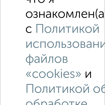
2
/10
ознакомлен(а
2-к квартира, вторичка, 41м², 4/4 этаж
₽
₽
4 500 000
109 300
за м²
Первомайская 10а
с
Политикой
Собственник, 06.08.2026
использован
‹
›
файлов
2
/2
«cookies»
и
1-к квартира, вторичка, 31м², 1/5 этаж
₽
₽
3 800 000
122 600
за м²
Политикой о
Южный проспект 15к1
Агентство, 07.08.2026
обработке