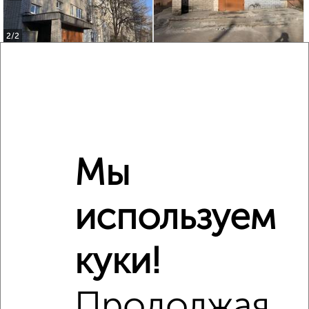
2
/2
3-к квартира, вторичка, 63м², 6/9 этаж
₽
₽
1 850 000
29 600
за м²
мкр. Южный, Южный проспект 1к2
Агентство, 30.07.2026
Мы
‹
›
используем
2
/1
куки!
2-к квартира, вторичка, 50м², 6/9 этаж
₽
₽
6 300 000
126 000
за м²
Продолжая
мкр. Юго-Западный, Западная 6Б