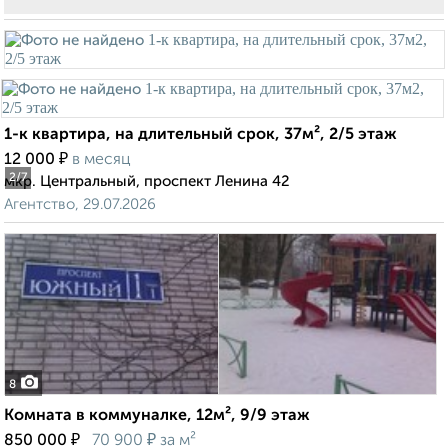
1-к квартира, на длительный срок, 37м², 2/5 этаж
₽
12 000
в месяц
2
/7
мкр. Центральный, проспект Ленина 42
Агентство, 29.07.2026
8
Комната в коммуналке, 12м², 9/9 этаж
₽
₽
850 000
70 900
за м²