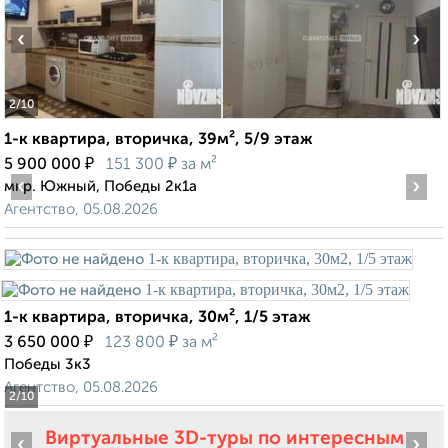
‹
›
2
/10
1-к квартира, вторичка, 39м², 5/9 этаж
₽
₽
5 900 000
151 300
за м²
‹
›
мкр. Южный, Победы 2к1а
Агентство, 05.08.2026
1-к квартира, вторичка, 30м², 1/5 этаж
₽
₽
3 650 000
123 800
за м²
Победы 3к3
Агентство, 05.08.2026
2
/10
Виртуальные 3D-туры по интересным
‹
›