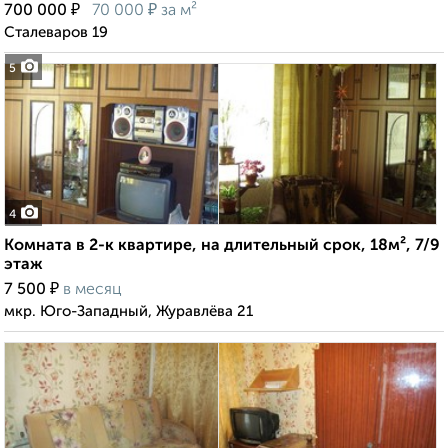
₽
₽
700 000
70 000
за м²
Сталеваров 19
5
4
Комната в 2-к квартире, на длительный срок, 18м², 7/9
этаж
₽
7 500
в месяц
мкр. Юго-Западный, Журавлёва 21