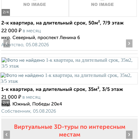
2
/4
2-к квартира, на длительный срок, 50м², 7/9 этаж
₽
22 000
в месяц
мкр. Северный, проспект Ленина 6
‹
›
Агентство, 05.08.2026
1-к квартира, на длительный срок, 35м², 3/5 этаж
₽
21 000
в месяц
2
/4
мкр. Южный, Победы 20к4
Собственник, 05.08.2026
Виртуальные 3D-туры по интересным
‹
›
местам