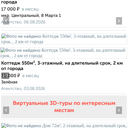
города
₽
17 000
в месяц
мкр. Центральный, 8 Марта 1
‹
›
Агентство, 06.08.2026
Коттедж 550м², 3-этажный, на длительный срок, 2 км
от города
₽
70 000
в месяц
2
/3
Зелёная
Агентство, 03.08.2026
Виртуальные 3D-туры по интересным
‹
›
местам