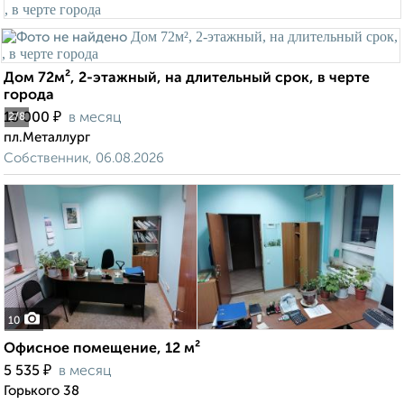
Дом 72м², 2-этажный, на длительный срок, в черте
города
₽
15 000
в месяц
2
/8
пл.Металлург
Собственник, 06.08.2026
10
Офисное помещение, 12 м²
₽
5 535
в месяц
Горького 38