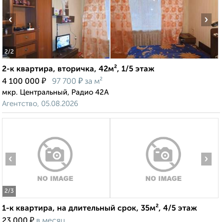
‹
›
2
/2
2-к квартира, вторичка, 42м², 1/5 этаж
₽
₽
4 100 000
97 700
за м²
мкр. Центральный, Радио 42А
Агентство, 05.08.2026
‹
›
2
/3
1-к квартира, на длительный срок, 35м², 4/5 этаж
₽
23 000
в месяц