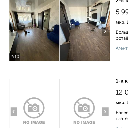
2-к 
5 9
мкр. 
‹
›
Больш
остаё
Агент
2
/10
1-к 
12 
мкр.
‹
›
Ранее
плате