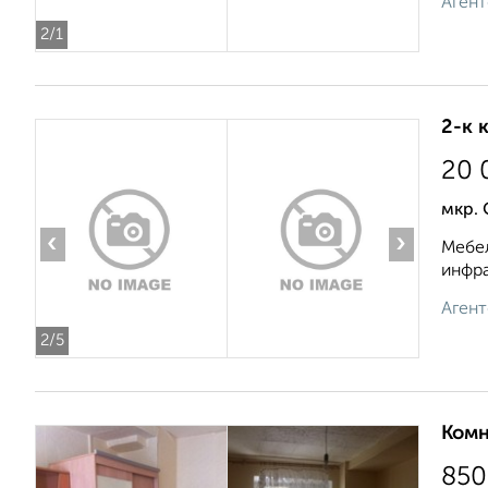
Агент
2
/1
2-к 
20 
мкр. 
‹
›
Мебел
инфра
Агент
2
/5
Комн
850