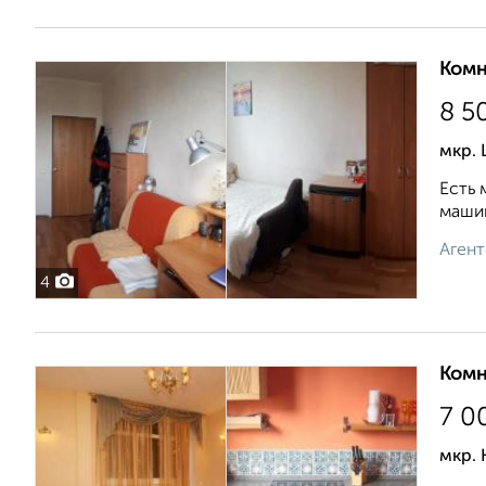
Комн
8 5
мкр.
Есть 
машин
Агент
4
Комн
7 0
мкр.