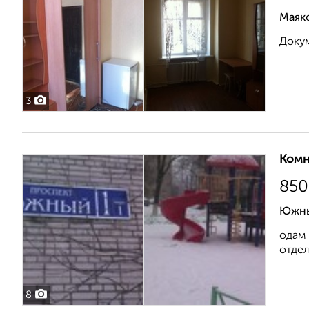
Маяк
Докум
3
Комн
850
Южны
одам 
отдел
8