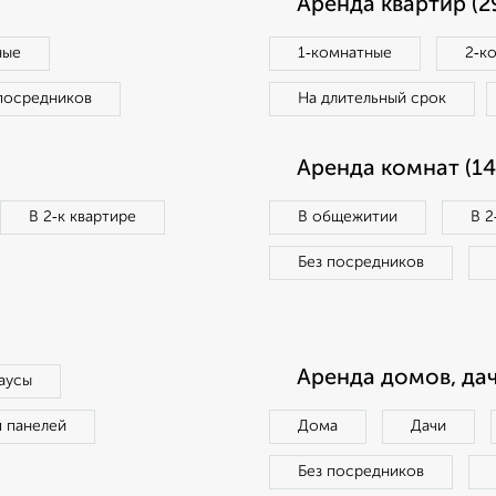
Аренда квартир (2
ные
1‑комнатные
2‑к
посредников
На длительный срок
Аренда комнат (14
В 2‑к квартире
В общежитии
В 2
Без посредников
Аренда домов, дач
аусы
п панелей
Дома
Дачи
Без посредников