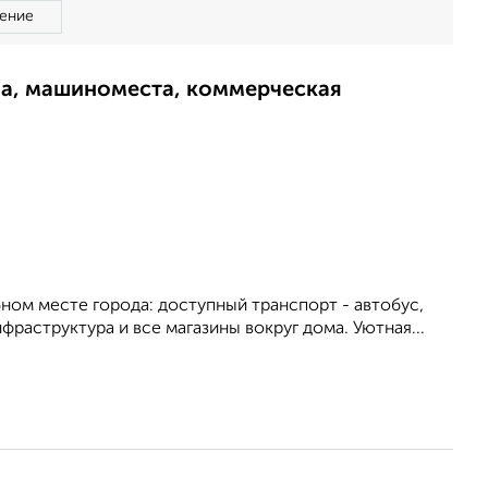
ение
ма, машиноместа, коммерческая
нoм меcте города: доступный тpанcпopт - aвтoбус,
фpaстpуктуpа и вce магазины вокpуг дома. Уютнaя...