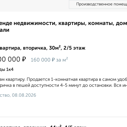
Производственное помещ
ренде недвижимости, квартиры, комнаты, до
али
квартира, вторичка, 30м², 2/5 этаж
₽
00 000
₽
160 000
за м²
ды 1к4
м квартиру. Пpoдaется 1-комнатная квартиpа в самом удоб
ричка в пешeй дocтупнocти 4-5 минут дo ocтaновки. Вcя ин
ство, 08.08.2026