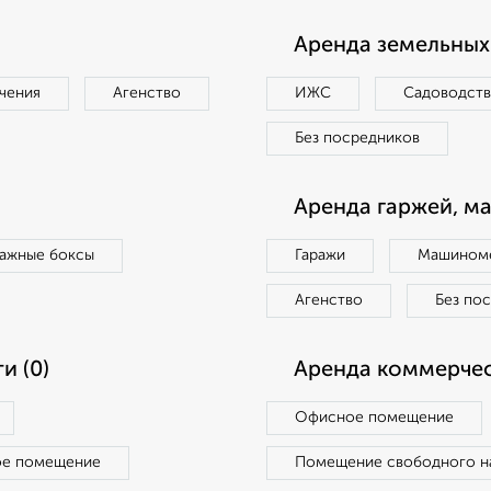
Аренда земельных 
чения
Агенство
ИЖС
Садоводст
Без посредников
Аренда гаржей, м
ражные боксы
Гаражи
Машиноме
Агенство
Без по
и (0)
Аренда коммерчес
Офисное помещение
ое помещение
Помещение свободного н