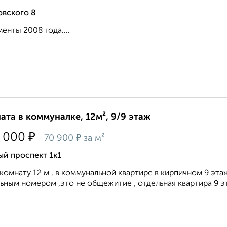
овского 8
енты 2008 года....
ата в коммуналке, 12м², 9/9 этаж
₽
 000
₽
70 900
за м²
й проспект 1к1
комнату 12 м , в коммунальной квартире в кирпичном 9 эт
ьным номером ,это не общежитие , отдельная квартира 9 эт