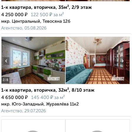
1-к квартира, вторичка, 35м², 2/9 этаж
₽
₽
4 250 000
122 500
за м²
мкр. Центральный, Тевосяна 12б
Агентство, 05.08.2026
‹
›
2
/8
1-к квартира, вторичка, 32м², 8/10 этаж
₽
₽
4 650 000
145 400
за м²
мкр. Юго-Западный, Журавлёва 11к2
Агентство, 29.07.2026