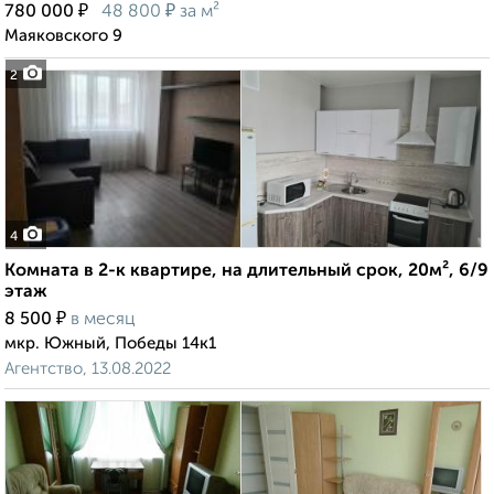
₽
₽
780 000
48 800
за м²
Маяковского 9
2
4
Комната в 2-к квартире, на длительный срок, 20м², 6/9
этаж
₽
8 500
в месяц
мкр. Южный, Победы 14к1
Агентство, 13.08.2022