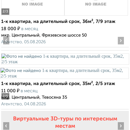
2
/3
1-к квартира, на длительный срок, 36м², 7/9 этаж
₽
18 000
в месяц
мкр. Центральный, Фрязевское шоссе 50
‹
›
Агентство, 05.08.2026
1-к квартира, на длительный срок, 35м², 2/5 этаж
₽
11 000
в месяц
2
/5
мкр. Центральный, Тевосяна 35
Агентство, 04.08.2026
Виртуальные 3D-туры по интересным
‹
›
местам