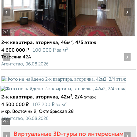
‹
›
2
/2
2-к квартира, вторичка, 46м², 4/5 этаж
₽
₽
4 600 000
100 000
за м²
‹
›
Тевосяна 42А
Агентство, 06.08.2026
2-к квартира, вторичка, 42м², 2/4 этаж
₽
₽
4 500 000
107 200
за м²
мкр. Восточный, Октябрьская 28
Агентство, 06.08.2026
2
/2
Виртуальные 3D-туры по интересным
‹
›