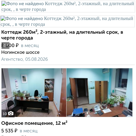
Коттедж 260м², 2-этажный, на длительный срок, в
черте города
₽
8 000
в месяц
2
/7
Ногинское шоссе
Агентство, 05.08.2026
10
Офисное помещение, 12 м²
₽
5 535
в месяц