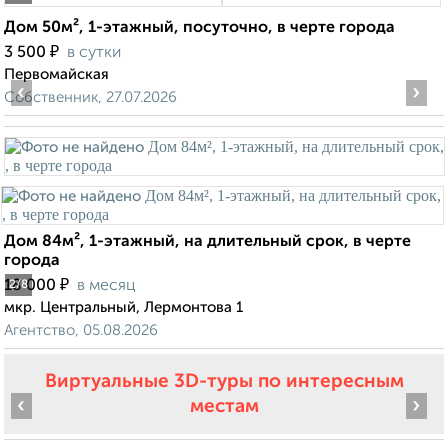
Дом 50м², 1-этажный, посуточно, в черте города
₽
3 500
в сутки
Первомайская
‹
›
Собственник, 27.07.2026
Дом 84м², 1-этажный, на длительный срок, в черте
города
₽
18 000
в месяц
2
/8
мкр. Центральный, Лермонтова 1
Агентство, 05.08.2026
Виртуальные 3D-туры по интересным
‹
›
местам